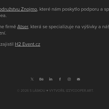
odružstvu Znojmo
, které nám poskytlo podporu a sp
dea.
me firmě
Atser
, která se specializuje na výšivky a ná
zní.
zajistil
H2 Event.cz
© 2026 S LÁSKOU ♥️ VYTVOŘIL
IZZYCOOPER.ART.